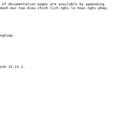
 of documentation pages are available by appending 
/danh-muc-tao-dieu-chinh-lich-nghi-le-hoac-nghi-phep-
nghiệp.

ình IV.15.2.
