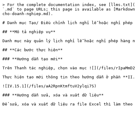
> For the complete documentation index, see [llms.txt](
`.md` to page URLs; this page is available as [Markdown
cho-doanh-nghiep.md).

# Danh mục Tạo/ Điều chỉnh lịch nghỉ lễ hoặc nghỉ phép 
## **Mô tả nghiệp vụ**

Danh mục này quản lý lịch nghỉ lễ hoặc nghỉ phép hàng n
## **Các bước thực hiện**

### **Hướng dẫn tạo mới**

Trên Thanh tác nghiệp, chọn vào mục ![](/files/rIpaMmD2
Thực hiện tạo mới thông tin theo hướng dẫn ở phần **II.
![IV.15.1](/files/aA2RpnKtmftuV2ylqi7S)

### **Hướng dẫn sửa, xóa và xuất dữ liệu**
