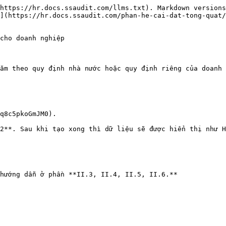
https://hr.docs.ssaudit.com/llms.txt). Markdown versions
](https://hr.docs.ssaudit.com/phan-he-cai-dat-tong-quat
cho doanh nghiệp

ăm theo quy định nhà nước hoặc quy định riêng của doanh 
q8c5pkoGmJM0).

2**. Sau khi tạo xong thì dữ liệu sẽ được hiển thị như H